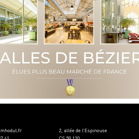
mhodul.fr
2, allée de l'Espinouse
87 41
CS 50 120