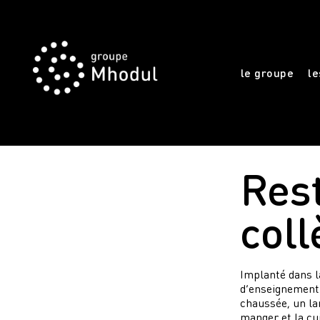
le groupe
le
Res
col
Implanté dans la
d’enseignement 
chaussée, un lar
manger et la cu