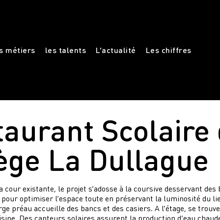
s métiers
les talents
L’actualité
Les chiffres
taurant Scolaire
lège La Dullague
 cour existante, le projet s’adosse à la coursive desservant des
pour optimiser l’espace toute en préservant la luminosité du li
ge préau accueille des bancs et des casiers. A l’étage, se trouve
isine. Des capteurs solaires assurent la production d’eau chaude