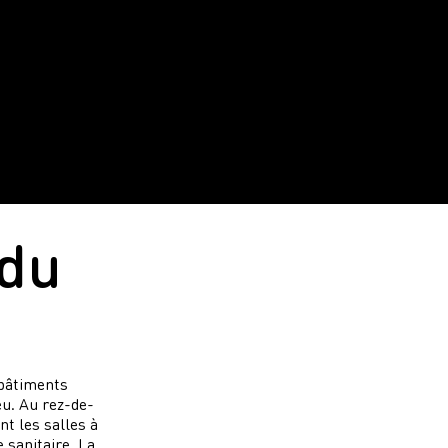
 du
 bâtiments
eu. Au rez-de-
nt les salles à
 sanitaire. La