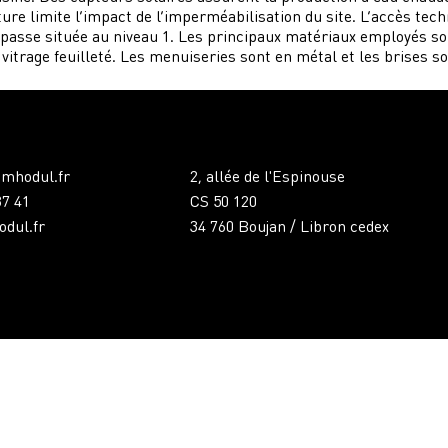
ture limite l’impact de l’imperméabilisation du site. L’accès tec
mpasse située au niveau 1. Les principaux matériaux employés son
 vitrage feuilleté. Les menuiseries sont en métal et les brises sol
mhodul.fr
2, allée de l'Espinouse
87 41
CS 50 120
dul.fr
34 760 Boujan / Libron cedex