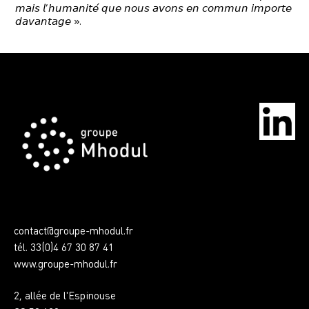
𝘮𝘢𝘪𝘴 𝘭’𝘩𝘶𝘮𝘢𝘯𝘪𝘵𝘦́ 𝘲𝘶𝘦 𝘯𝘰𝘶𝘴 𝘢𝘷𝘰𝘯𝘴 𝘦𝘯 𝘤𝘰𝘮𝘮𝘶𝘯 𝘪𝘮𝘱𝘰𝘳𝘵𝘦
𝘥𝘢𝘷𝘢𝘯𝘵𝘢𝘨𝘦 ».
contact@groupe-mhodul.fr
tél. 33(0)4 67 30 87 41
www.groupe-mhodul.fr
2, allée de l'Espinouse