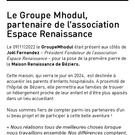
Le Groupe Mhodul,
partenaire de l’association
Espace Renaissance
Le 09|11|2022 le
GroupeMhodul
était présent aux côtés de
Joël Fernandez
–
Président Fondateur de l’association
Espace Renaissance
– pour la pose de la première pierre de
la
Maison Renaissance de Béziers.
Cette maison, qui verra le jour en 2024, est destinée à
accueillir les parents d’enfants hospitalisés. A proximité de
l’hôpital de Béziers, elle permettra aux familles de trouver
un hébergement proche de leur enfant et d’être plus apaisés
dans un lieu accueillant.
Nous sommes fiers de compter parmi les partenaires d’un
si beau projet et de participer à cette belle aventure !
« 𝘕𝘰𝘶𝘴 𝘳𝘦́𝘢𝘭𝘪𝘴𝘰𝘯𝘴 𝘵𝘰𝘶𝘴 𝘥𝘦 𝘮𝘦𝘪𝘭𝘭𝘦𝘶𝘳𝘦𝘴 𝘤𝘩𝘰𝘴𝘦𝘴 𝘭𝘰𝘳𝘴𝘲𝘶𝘦
𝘯𝘰𝘶𝘴 𝘵𝘳𝘢𝘷𝘢𝘪𝘭𝘭𝘰𝘯𝘴 𝘦𝘯𝘴𝘦𝘮𝘣𝘭𝘦. 𝘕𝘰𝘴 𝘥𝘪𝘧𝘧𝘦́𝘳𝘦𝘯𝘤𝘦𝘴 𝘤𝘰𝘮𝘱𝘵𝘦𝘯𝘵,