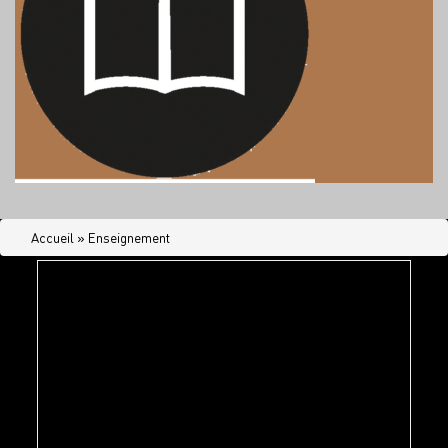
Accueil
»
Enseignement
Groupe scolaire de Puimisson
Création d’un groupe scolaire comprenant une
école maternelle, une école primaire ainsi que
des espaces destinés à recevoir des activités
périscolaires. Cet équipement est envisagé afin
de munir la commune de Puimisson,