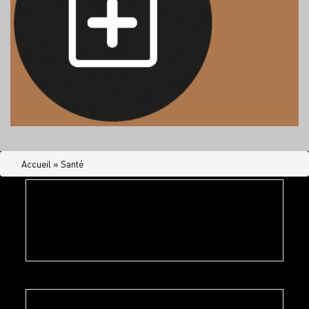
Accueil
»
Santé
Ehpad Lou Redoundel