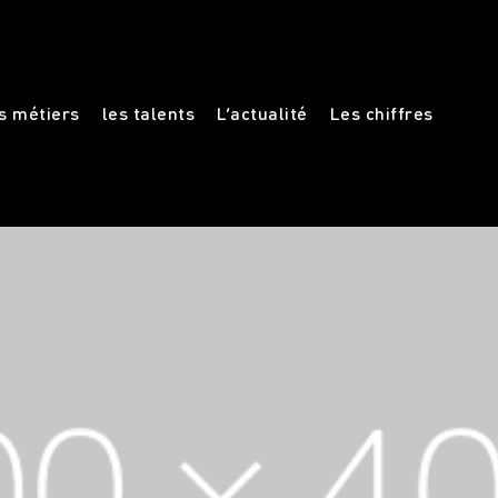
s métiers
les talents
L’actualité
Les chiffres