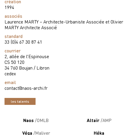
création
1994
associés
Laurence MARTY – Architecte-Urbaniste Associée et Olivier
MARTY Architecte Associé
standard
33 (0)4 67 30 87 41
courrier
2, allée de l’Espinouse
CS 50 120
34 760 Boujan / Libron
cedex
email
contact@naos-archi.fr
les talents
Naos
/OMLB
Altaïr
/AMP
Véga
/Maliver
Héka