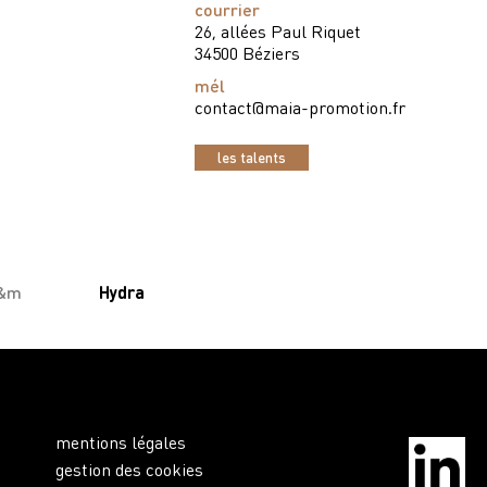
courrier
e
26, allées Paul Riquet
34500 Béziers
mél
contact@maia-promotion.fr
les talents
&m
Hydra
mentions légales
gestion des cookies