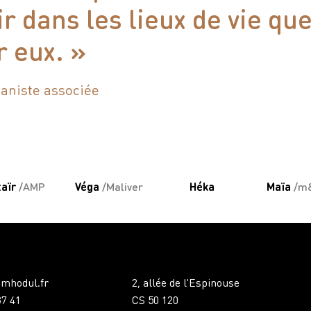
ir dans les lieux de vie qu
 eux. »
aniste associée
taïr
/AMP
Véga
/Maliver
Héka
Maïa
/m
mhodul.fr
2, allée de l'Espinouse
87 41
CS 50 120