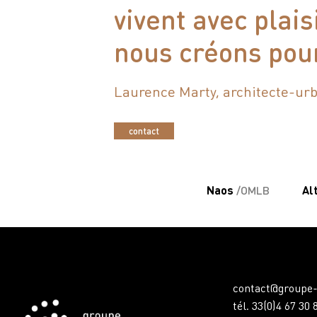
vivent avec plais
nous créons pour
Laurence Marty, architecte-urb
contact
Naos
/OMLB
Al
contact@groupe-
tél. 33(0)4 67 30 