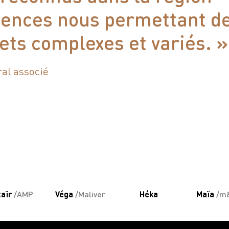
ences nous permettant d
jets complexes et variés. »
ral associé
taïr
/AMP
Véga
/Maliver
Héka
Maïa
/m